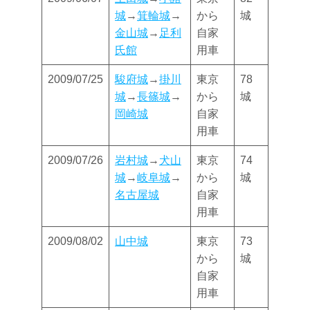
城
→
箕輪城
→
から
城
金山城
→
足利
自家
氏館
用車
2009/07/25
駿府城
→
掛川
東京
78
城
→
長篠城
→
から
城
岡崎城
自家
用車
2009/07/26
岩村城
→
犬山
東京
74
城
→
岐阜城
→
から
城
名古屋城
自家
用車
2009/08/02
山中城
東京
73
から
城
自家
用車