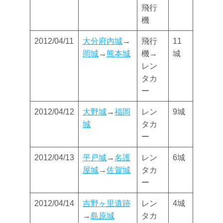
飛行
機
2012/04/11
大分府内城
→
飛行
11
岡城
→
熊本城
機→
城
レン
タカ
ー
2012/04/12
大野城
→
福岡
レン
9城
城
タカ
ー
2012/04/13
平戸城
→
名護
レン
6城
屋城
→
佐賀城
タカ
ー
2012/04/14
吉野ヶ里遺跡
レン
4城
→
島原城
タカ