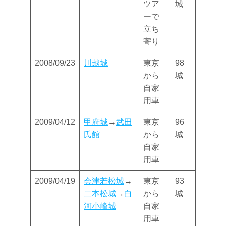
ツア
城
ーで
立ち
寄り
2008/09/23
川越城
東京
98
から
城
自家
用車
2009/04/12
甲府城
→
武田
東京
96
氏館
から
城
自家
用車
2009/04/19
会津若松城
→
東京
93
二本松城
→
白
から
城
河小峰城
自家
用車