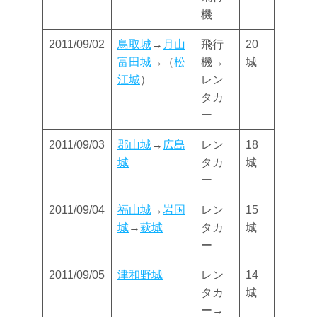
機
2011/09/02
鳥取城
→
月山
飛行
20
富田城
→（
松
機→
城
江城
）
レン
タカ
ー
2011/09/03
郡山城
→
広島
レン
18
城
タカ
城
ー
2011/09/04
福山城
→
岩国
レン
15
城
→
萩城
タカ
城
ー
2011/09/05
津和野城
レン
14
タカ
城
ー→