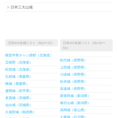
日本三大山城
日本100名城リスト（No1〜25）
日本100名城リスト（No26〜
50）
根室半島チャシ跡群（北海道）
松代城（長野県）
五稜郭（北海道）
上田城（長野県）
松前城（北海道）
小諸城（長野県）
弘前城（青森県）
松本城（長野県）
根城（青森県）
高遠城（長野県）
盛岡城（岩手県）
新発田城（新潟県）
多賀城（宮城県）
春日山城（新潟県）
仙台城（宮城県）
高岡城（富山県）
久保田城（秋田県）
七尾城（石川県）