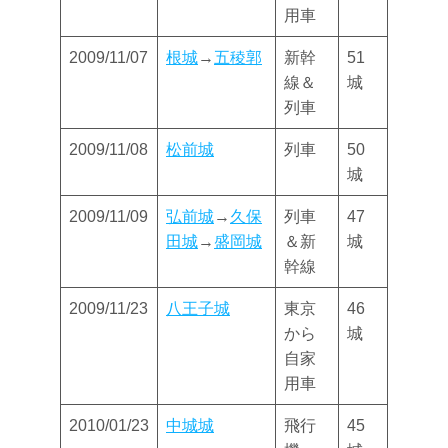
用車
2009/11/07
根城
→
五稜郭
新幹
51
線＆
城
列車
2009/11/08
松前城
列車
50
城
2009/11/09
弘前城
→
久保
列車
47
田城
→
盛岡城
＆新
城
幹線
2009/11/23
八王子城
東京
46
から
城
自家
用車
2010/01/23
中城城
飛行
45