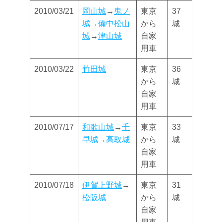
2010/03/21
岡山城
→
鬼ノ
東京
37
城
→
備中松山
から
城
城
→
津山城
自家
用車
2010/03/22
竹田城
東京
36
から
城
自家
用車
2010/07/17
和歌山城
→
千
東京
33
早城
→
高取城
から
城
自家
用車
2010/07/18
伊賀上野城
→
東京
31
松阪城
から
城
自家