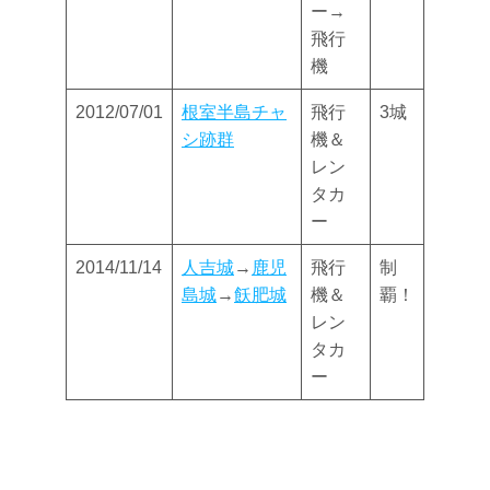
ー→
飛行
機
2012/07/01
根室半島チャ
飛行
3城
シ跡群
機＆
レン
タカ
ー
2014/11/14
人吉城
→
鹿児
飛行
制
島城
→
飫肥城
機＆
覇！
レン
タカ
ー