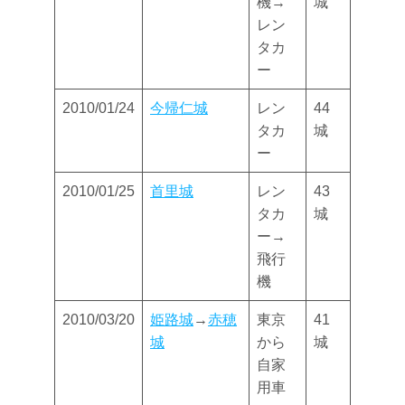
機→
城
レン
タカ
ー
2010/01/24
今帰仁城
レン
44
タカ
城
ー
2010/01/25
首里城
レン
43
タカ
城
ー→
飛行
機
2010/03/20
姫路城
→
赤穂
東京
41
城
から
城
自家
用車