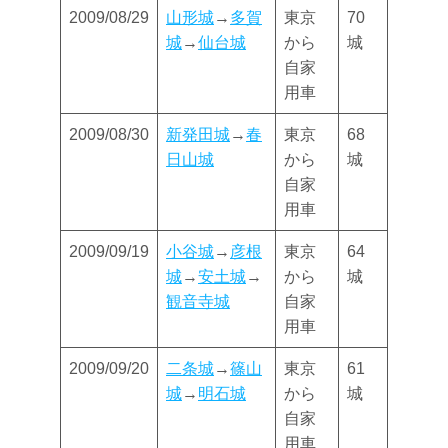
2009/08/29
山形城
→
多賀
東京
70
城
→
仙台城
から
城
自家
用車
2009/08/30
新発田城
→
春
東京
68
日山城
から
城
自家
用車
2009/09/19
小谷城
→
彦根
東京
64
城
→
安土城
→
から
城
観音寺城
自家
用車
2009/09/20
二条城
→
篠山
東京
61
城
→
明石城
から
城
自家
用車