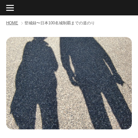
HOME
登城録〜日本100名城制覇までの道のり