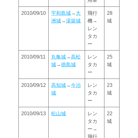
用車
2010/09/10
宇和島城
→
大
飛行
28
洲城
→
湯築城
機→
城
レン
タカ
ー
2010/09/11
丸亀城
→
高松
レン
25
城
→
徳島城
タカ
城
ー
2010/09/12
高知城
→
今治
レン
23
城
タカ
城
ー
2010/09/13
松山城
レン
22
タカ
城
ー→
飛行