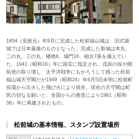
1854（安政元）年9月に完成した松前福山城は、旧式築
城では日本最後のものとなった。完成した新城は本丸、
二の丸、三の丸、楼櫓6、城門16、砲台7座を備えてい
た。1941（昭和16）年に国宝に指定され、戊辰の役や開
拓使の取り壊し、太平洋戦争にもかろうじて残った松前
福山城天守閣だが1949（昭和24）年6月5日未明に松前町
役場から出火した飛び火により焼失。現在の天守閣は町
民の切なる願いと、全国からの善意により1961（昭和
36）年に再建されたもの。
松前城の基本情報、スタンプ設置場所