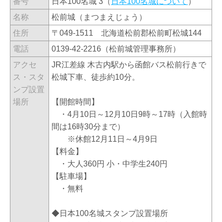
番号
日本100名城 3（
日本100名城について
）
名称
松前城（まつまえじょう）
住所
〒049-1511 北海道松前郡松前町松城144
電話
0139-42-2216（松前城管理事務所）
アクセ
JR江差線 木古内駅から函館バス松前行きで
ス・スタ
松城下車、徒歩約10分。
ンプ設置
場所
【開館時間】
・4月10日～12月10日9時～17時（入館時
間は16時30分まで）
※休館12月11日～4月9日
【料金】
・大人360円 小・中学生240円
【駐車場】
・無料
◆日本100名城スタンプ設置場所