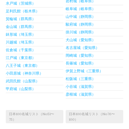
岩村城（岐阜県）
水戸城（茨城県）
岐阜城（岐阜県）
足利氏館（栃木県）
山中城（静岡県）
箕輪城（群馬県）
駿府城（静岡県）
金山城（群馬県）
掛川城（静岡県）
鉢形城（埼玉県）
犬山城（愛知県）
川越城（埼玉県）
名古屋城（愛知県）
佐倉城（千葉県）
岡崎城（愛知県）
江戸城（東京都）
長篠城（愛知県）
八王子城（東京都）
伊賀上野城（三重県）
小田原城（神奈川県）
松阪城（三重県）
武田氏館（山梨県）
小谷城（滋賀県）
甲府城（山梨県）
彦根城（滋賀県）
日本100名城リスト（No51〜
日本100名城リスト（No76〜
75）
100）