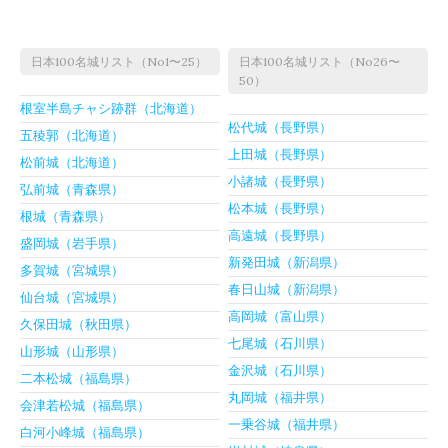
日本100名城リスト（No1〜25）
日本100名城リスト（No26〜
50）
根室半島チャシ跡群（北海道）
松代城（長野県）
五稜郭（北海道）
上田城（長野県）
松前城（北海道）
小諸城（長野県）
弘前城（青森県）
松本城（長野県）
根城（青森県）
高遠城（長野県）
盛岡城（岩手県）
新発田城（新潟県）
多賀城（宮城県）
春日山城（新潟県）
仙台城（宮城県）
高岡城（富山県）
久保田城（秋田県）
七尾城（石川県）
山形城（山形県）
金沢城（石川県）
二本松城（福島県）
丸岡城（福井県）
会津若松城（福島県）
一乗谷城（福井県）
白河小峰城（福島県）