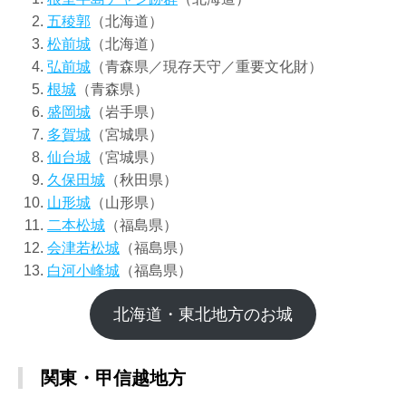
五稜郭
（北海道）
松前城
（北海道）
弘前城
（青森県／現存天守／重要文化財）
根城
（青森県）
盛岡城
（岩手県）
多賀城
（宮城県）
仙台城
（宮城県）
久保田城
（秋田県）
山形城
（山形県）
二本松城
（福島県）
会津若松城
（福島県）
白河小峰城
（福島県）
北海道・東北地方のお城
関東・甲信越地方