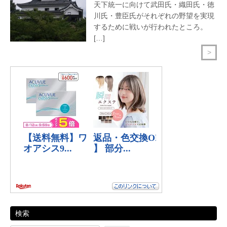
天下統一に向けて武田氏・織田氏・徳
川氏・豊臣氏がそれぞれの野望を実現
するために戦いが行われたところ。
[…]
>
検索