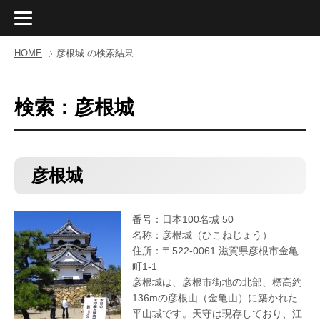
HOME
彦根城 の検索結果
検索：彦根城
彦根城
番号：日本100名城 50
名称：彦根城（ひこねじょう）
住所：〒522-0061 滋賀県彦根市金亀
町1-1
彦根城は、彦根市街地の北部、標高約
136mの彦根山（金亀山）に築かれた
平山城です。天守は現存しており、江