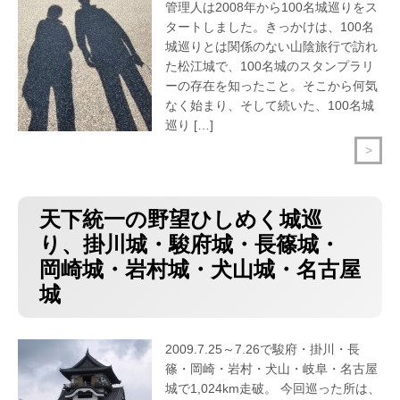
管理人は2008年から100名城巡りをス
タートしました。きっかけは、100名
城巡りとは関係のない山陰旅行で訪れ
た松江城で、100名城のスタンプラリ
ーの存在を知ったこと。そこから何気
なく始まり、そして続いた、100名城
巡り […]
>
天下統一の野望ひしめく城巡
り、掛川城・駿府城・長篠城・
岡崎城・岩村城・犬山城・名古屋
城
2009.7.25～7.26で駿府・掛川・長
篠・岡崎・岩村・犬山・岐阜・名古屋
城で1,024km走破。 今回巡った所は、