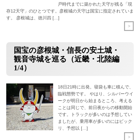
戸時代までに築かれた天守が残る「現
存12天守」のひとつです。彦根城の天守は国宝に指定されていま
す。 彦根城は、徳川四 […]
>
国宝の彦根城・信長の安土城・
観音寺城を巡る（近畿・北陸編
1/4）
18日21時に出発。寝袋も車に積んで、
臨戦態勢です。 やはり、シルバーウイ
ークが明日から始まるところ、考える
ことは同じで、前日夜からの移動開始
です。トラックが多いのは予想してい
ましたが、乗用車が多いのにはビック
リ、予想以 […]
>