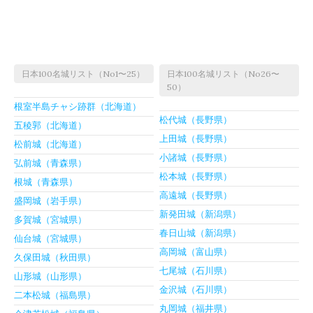
日本100名城リスト（No1〜25）
日本100名城リスト（No26〜
50）
根室半島チャシ跡群（北海道）
松代城（長野県）
五稜郭（北海道）
上田城（長野県）
松前城（北海道）
小諸城（長野県）
弘前城（青森県）
松本城（長野県）
根城（青森県）
高遠城（長野県）
盛岡城（岩手県）
新発田城（新潟県）
多賀城（宮城県）
春日山城（新潟県）
仙台城（宮城県）
高岡城（富山県）
久保田城（秋田県）
七尾城（石川県）
山形城（山形県）
金沢城（石川県）
二本松城（福島県）
丸岡城（福井県）