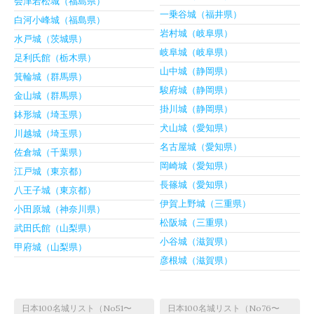
会津若松城（福島県）
一乗谷城（福井県）
白河小峰城（福島県）
岩村城（岐阜県）
水戸城（茨城県）
岐阜城（岐阜県）
足利氏館（栃木県）
山中城（静岡県）
箕輪城（群馬県）
駿府城（静岡県）
金山城（群馬県）
掛川城（静岡県）
鉢形城（埼玉県）
犬山城（愛知県）
川越城（埼玉県）
名古屋城（愛知県）
佐倉城（千葉県）
岡崎城（愛知県）
江戸城（東京都）
長篠城（愛知県）
八王子城（東京都）
伊賀上野城（三重県）
小田原城（神奈川県）
松阪城（三重県）
武田氏館（山梨県）
小谷城（滋賀県）
甲府城（山梨県）
彦根城（滋賀県）
日本100名城リスト（No51〜
日本100名城リスト（No76〜