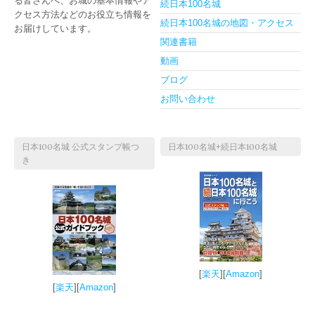
る皆さんへ、お城の基本情報やア
続日本100名城
クセス方法などのお役立ち情報を
続日本100名城の地図・アクセス
お届けしています。
関連書籍
動画
ブログ
お問い合わせ
日本100名城 公式スタンプ帳つ
日本100名城+続日本100名城
き
[
楽天
][
Amazon
]
[
楽天
][
Amazon
]