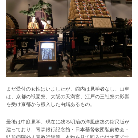
まだ受付の女性はいましたが、館内は見学者なし。山車
は、京都の祇園祭、大阪の天満宮、江戸の三社祭の影響
を受け京都から移入した由緒あるもの。
最後は中庭見学。現在に残る明治の洋風建築の縮尺版が
建っており、青森銀行記念館・日本基督教団弘前教会・
弘前病院外人宣教師館等、本物を見て回るのは大変です