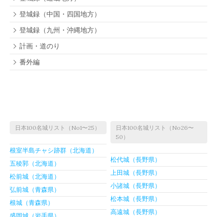
登城録（中国・四国地方）
登城録（九州・沖縄地方）
計画・道のり
番外編
日本100名城リスト（No1〜25）
日本100名城リスト（No26〜
50）
根室半島チャシ跡群（北海道）
松代城（長野県）
五稜郭（北海道）
上田城（長野県）
松前城（北海道）
小諸城（長野県）
弘前城（青森県）
松本城（長野県）
根城（青森県）
高遠城（長野県）
盛岡城（岩手県）