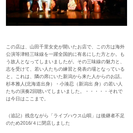
この店は、山田千里女史が開いたお店で、この方は海外
公演等津軽三味線を一躍全国的に有名にした方とか。も
う故人となってしまいましたが。その三味線の魅力と、
志を受けて、若い人たちの練習と発表の場となっている
と。これは、隣の席にいた新潟から来た人からのお話。
杉本雅人(北海道出身）・小湊忍（新潟出 身）の若い人
たちの演奏2回聴いてしまいました。・・・・・それで
は今日はここまで。
（追記）残念ながら「ライブハウス山唄」は後継者不足
のため2016/４に閉店しました