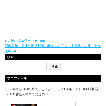
«
古城に眠る秀吉の“Beobo”
国内最後・最北の旧式城郭の松前城と三内丸山遺跡（東北・北海
道編2/4）
»
検索
プロフィール
2008年から100名城巡りをスタート。2014年11月に100城制覇。
100名城制覇までの道のり