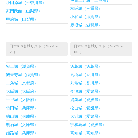
伊賀上野城（三重県）
小田原城（神奈川県）
松阪城（三重県）
武田氏館（山梨県）
小谷城（滋賀県）
甲府城（山梨県）
彦根城（滋賀県）
日本100名城リスト（No51〜
日本100名城リスト（No76〜
75）
100）
安土城（滋賀県）
徳島城（徳島県）
観音寺城（滋賀県）
高松城（香川県）
二条城（京都府）
丸亀城（香川県）
大阪城（大阪府）
今治城（愛媛県）
千早城（大阪府）
湯築城（愛媛県）
竹田城（兵庫県）
松山城（愛媛県）
篠山城（兵庫県）
大洲城（愛媛県）
明石城（兵庫県）
宇和島城（愛媛県）
姫路城（兵庫県）
高知城（高知県）