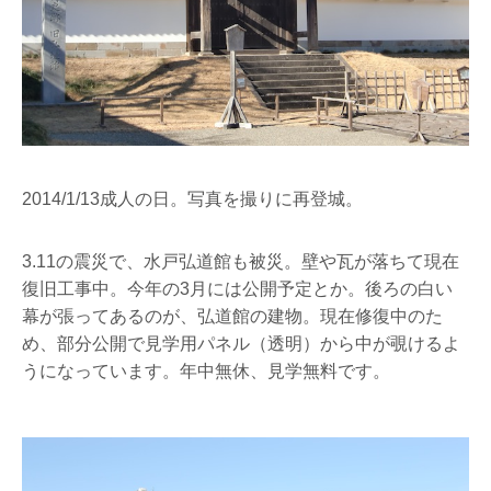
2014/1/13成人の日。写真を撮りに再登城。
3.11の震災で、水戸弘道館も被災。壁や瓦が落ちて現在
復旧工事中。今年の3月には公開予定とか。後ろの白い
幕が張ってあるのが、弘道館の建物。現在修復中のた
め、部分公開で見学用パネル（透明）から中が覗けるよ
うになっています。年中無休、見学無料です。