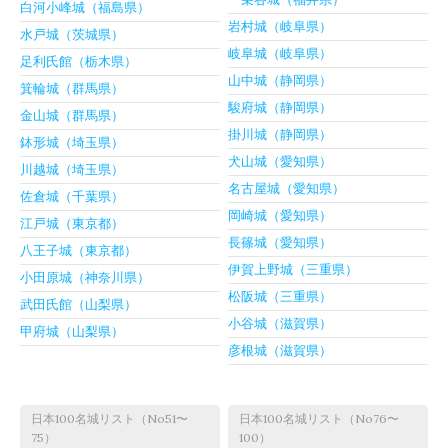
白河小峰城（福島県）
岩村城（岐阜県）
水戸城（茨城県）
岐阜城（岐阜県）
足利氏館（栃木県）
山中城（静岡県）
箕輪城（群馬県）
駿府城（静岡県）
金山城（群馬県）
掛川城（静岡県）
鉢形城（埼玉県）
犬山城（愛知県）
川越城（埼玉県）
名古屋城（愛知県）
佐倉城（千葉県）
岡崎城（愛知県）
江戸城（東京都）
長篠城（愛知県）
八王子城（東京都）
伊賀上野城（三重県）
小田原城（神奈川県）
松阪城（三重県）
武田氏館（山梨県）
小谷城（滋賀県）
甲府城（山梨県）
彦根城（滋賀県）
日本100名城リスト（No51〜
日本100名城リスト（No76〜
75）
100）