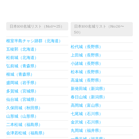
日本100名城リスト（No1〜25）
日本100名城リスト（No26〜
50）
根室半島チャシ跡群（北海道）
松代城（長野県）
五稜郭（北海道）
上田城（長野県）
松前城（北海道）
小諸城（長野県）
弘前城（青森県）
松本城（長野県）
根城（青森県）
高遠城（長野県）
盛岡城（岩手県）
新発田城（新潟県）
多賀城（宮城県）
春日山城（新潟県）
仙台城（宮城県）
高岡城（富山県）
久保田城（秋田県）
七尾城（石川県）
山形城（山形県）
金沢城（石川県）
二本松城（福島県）
丸岡城（福井県）
会津若松城（福島県）
一乗谷城（福井県）