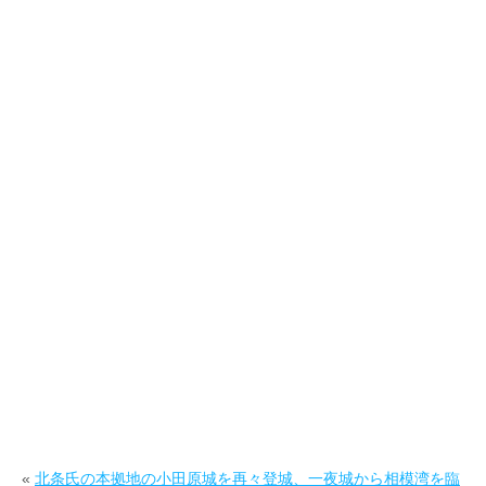
«
北条氏の本拠地の小田原城を再々登城、一夜城から相模湾を臨