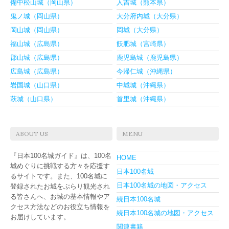
備中松山城（岡山県）
人吉城（熊本県）
鬼ノ城（岡山県）
大分府内城（大分県）
岡山城（岡山県）
岡城（大分県）
福山城（広島県）
飫肥城（宮崎県）
郡山城（広島県）
鹿児島城（鹿児島県）
広島城（広島県）
今帰仁城（沖縄県）
岩国城（山口県）
中城城（沖縄県）
萩城（山口県）
首里城（沖縄県）
ABOUT US
MENU
『日本100名城ガイド』は、100名
HOME
城めぐりに挑戦する方々を応援す
日本100名城
るサイトです。また、100名城に
日本100名城の地図・アクセス
登録されたお城をぶらり観光され
る皆さんへ、お城の基本情報やア
続日本100名城
クセス方法などのお役立ち情報を
続日本100名城の地図・アクセス
お届けしています。
関連書籍