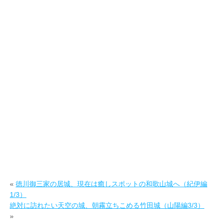
«
徳川御三家の居城、現在は癒しスポットの和歌山城へ（紀伊編
1/3）
絶対に訪れたい天空の城、朝霧立ちこめる竹田城（山陽編3/3）
»