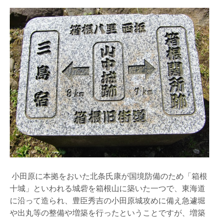
小田原に本拠をおいた北条氏康が国境防備のため「箱根
十城」といわれる城砦を箱根山に築いた一つで、東海道
に沿って造られ、豊臣秀吉の小田原城攻めに備え急遽堀
や出丸等の整備や増築を行ったということですが、増築