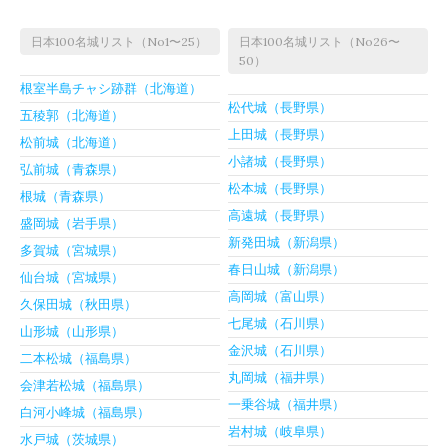
日本100名城リスト（No1〜25）
日本100名城リスト（No26〜
50）
根室半島チャシ跡群（北海道）
松代城（長野県）
五稜郭（北海道）
上田城（長野県）
松前城（北海道）
小諸城（長野県）
弘前城（青森県）
松本城（長野県）
根城（青森県）
高遠城（長野県）
盛岡城（岩手県）
新発田城（新潟県）
多賀城（宮城県）
春日山城（新潟県）
仙台城（宮城県）
高岡城（富山県）
久保田城（秋田県）
七尾城（石川県）
山形城（山形県）
金沢城（石川県）
二本松城（福島県）
丸岡城（福井県）
会津若松城（福島県）
一乗谷城（福井県）
白河小峰城（福島県）
岩村城（岐阜県）
水戸城（茨城県）