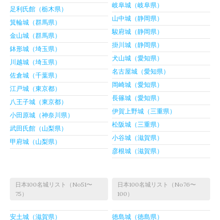
岐阜城（岐阜県）
足利氏館（栃木県）
山中城（静岡県）
箕輪城（群馬県）
駿府城（静岡県）
金山城（群馬県）
掛川城（静岡県）
鉢形城（埼玉県）
犬山城（愛知県）
川越城（埼玉県）
名古屋城（愛知県）
佐倉城（千葉県）
岡崎城（愛知県）
江戸城（東京都）
長篠城（愛知県）
八王子城（東京都）
伊賀上野城（三重県）
小田原城（神奈川県）
松阪城（三重県）
武田氏館（山梨県）
小谷城（滋賀県）
甲府城（山梨県）
彦根城（滋賀県）
日本100名城リスト（No51〜
日本100名城リスト（No76〜
75）
100）
安土城（滋賀県）
徳島城（徳島県）